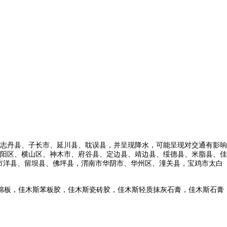
志丹县、子长市、延川县、耽误县，并呈现降水，可能呈现对交通有影响
阳区、横山区、神木市、府谷县、定边县、靖边县、绥德县、米脂县、佳
，汉中市洋县、留坝县、佛坪县，渭南市华阴市、华州区、潼关县，宝鸡市太白
棉板，佳木斯苯板胶，佳木斯瓷砖胶，佳木斯轻质抹灰石膏，佳木斯石膏