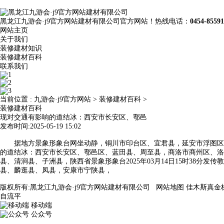
黑龙江九游会·j9官方网站建材有限公司官方网站！热线电话：
0454-8559
网站主页
关于我们
装修建材知识
装修建材百科
联系我们
当前位置 :
九游会·j9官方网站
>
装修建材百科
>
装修建材百科
现对交通有影响的道结冰：西安市长安区、鄠邑
发布时间:2025-05-19 15:02
据地方景象形象台网坐动静，铜川市印台区、宜君县，延安市浮图区、
的道结冰：西安市长安区、鄠邑区、蓝田县、周至县，商洛市商州区、洛
县、清涧县、子洲县，陕西省景象形象台2025年03月14日15时38分
县、麟逛县、凤县，安康市宁陕县，
版权所有:黑龙江九游会·j9官方网站建材有限公司
网站地图
佳木斯真金
自流平
移动端
公众号