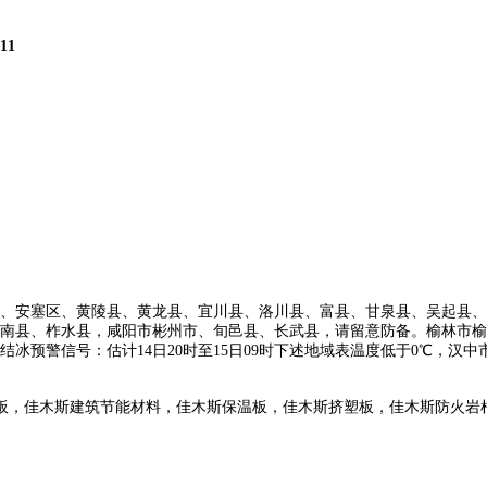
111
安塞区、黄陵县、黄龙县、宜川县、洛川县、富县、甘泉县、吴起县、
南县、柞水县，咸阳市彬州市、旬邑县、长武县，请留意防备。榆林市榆
发传教结冰预警信号：估计14日20时至15日09时下述地域表温度低于0℃
板，佳木斯建筑节能材料，佳木斯保温板，佳木斯挤塑板，佳木斯防火岩