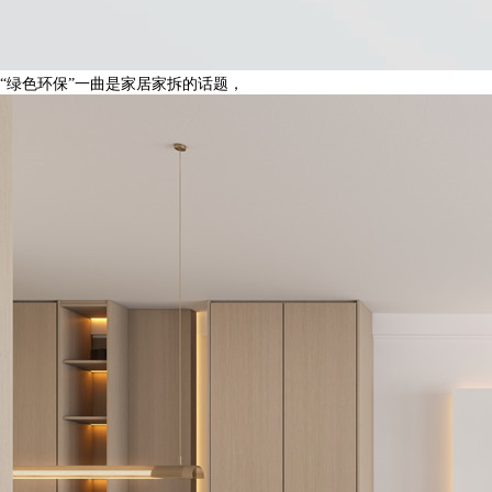
“绿色环保”一曲是家居家拆的话题，