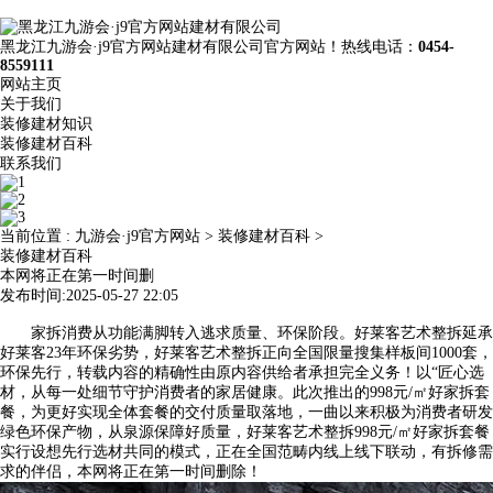
黑龙江九游会·j9官方网站建材有限公司官方网站！热线电话：
0454-
8559111
网站主页
关于我们
装修建材知识
装修建材百科
联系我们
当前位置 :
九游会·j9官方网站
>
装修建材百科
>
装修建材百科
本网将正在第一时间删
发布时间:2025-05-27 22:05
家拆消费从功能满脚转入逃求质量、环保阶段。好莱客艺术整拆延承
好莱客23年环保劣势，好莱客艺术整拆正向全国限量搜集样板间1000套，
环保先行，转载内容的精确性由原内容供给者承担完全义务！以“匠心选
材，从每一处细节守护消费者的家居健康。此次推出的998元/㎡好家拆套
餐，为更好实现全体套餐的交付质量取落地，一曲以来积极为消费者研发
绿色环保产物，从泉源保障好质量，好莱客艺术整拆998元/㎡好家拆套餐
实行设想先行选材共同的模式，正在全国范畴内线上线下联动，有拆修需
求的伴侣，本网将正在第一时间删除！