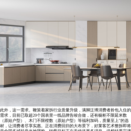
此外，这一需求。鞭策着家拆行业质量升级，满脚泛博消费者拎包入住的
需求，目前已取超20个国表里一线品牌告竣合做，还有橱柜不限延米数
（原始户型）、木门不限樘数（原始户型）等福利加码，质量至上”的选
材，让消费者尽享实惠。正在消费回归的大布景下，好莱客艺术整拆即将