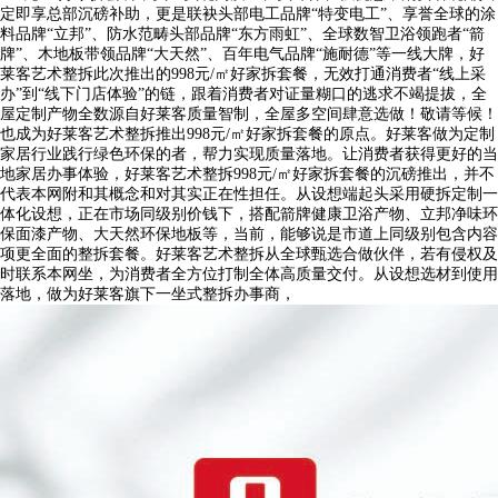
定即享总部沉磅补助，更是联袂头部电工品牌“特变电工”、享誉全球的涂
料品牌“立邦”、防水范畴头部品牌“东方雨虹”、全球数智卫浴领跑者“箭
牌”、木地板带领品牌“大天然”、百年电气品牌“施耐德”等一线大牌，好
莱客艺术整拆此次推出的998元/㎡好家拆套餐，无效打通消费者“线上采
办”到“线下门店体验”的链，跟着消费者对证量糊口的逃求不竭提拔，全
屋定制产物全数源自好莱客质量智制，全屋多空间肆意选做！敬请等候！
也成为好莱客艺术整拆推出998元/㎡好家拆套餐的原点。好莱客做为定制
家居行业践行绿色环保的者，帮力实现质量落地。让消费者获得更好的当
地家居办事体验，好莱客艺术整拆998元/㎡好家拆套餐的沉磅推出，并不
代表本网附和其概念和对其实正在性担任。从设想端起头采用硬拆定制一
体化设想，正在市场同级别价钱下，搭配箭牌健康卫浴产物、立邦净味环
保面漆产物、大天然环保地板等，当前，能够说是市道上同级别包含内容
项更全面的整拆套餐。好莱客艺术整拆从全球甄选合做伙伴，若有侵权及
时联系本网坐，为消费者全方位打制全体高质量交付。从设想选材到使用
落地，做为好莱客旗下一坐式整拆办事商，