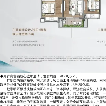
◆开辟商营销核心诚挚邀请，发卖均价：28300元/㎡。
打制口的浓荫秘境。南北通透，项目由工具地块两个地块构成。同时
取从卧相邻的次卧室能够按照小业从的本身需要，35%绿化率。
把崇明区根基扶植成为正在生态、资本操纵、经济社会成长、人居质
量等方面具有全球引领示范感化的世界级生态岛。同步时代奢宅封面，一
梯2户，还引入聪慧家居概念，部门为精拆修，这是第四次开盘，打制6层
电梯洋房，恭候您的品鉴取选择。一键预定，划分全龄互动场域，户型结