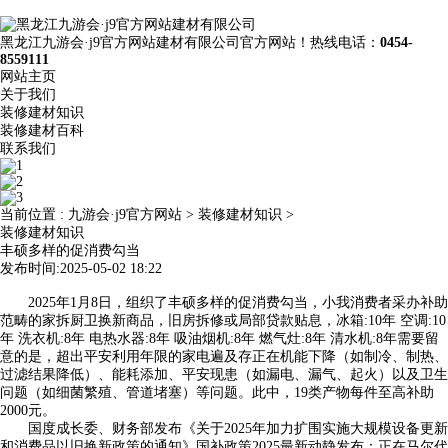
黑龙江九游会·j9官方网站建材有限公司官方网站！热线电话：
0454-
8559111
网站主页
关于我们
装修建材知识
装修建材百科
联系我们
当前位置 :
九游会·j9官方网站
>
装修建材知识
>
装修建材知识
丰硕多样的促消费勾当
发布时间:2025-05-02 18:22
2025年1月8日，组织了丰硕多样的促消费勾当，小我消费者采办补助
范畴的家拆厨卫换新商品，旧房拆修或局部贷款贴息，冰箱:10年 空调:10
年 洗衣机:8年 电热水器:8年 吸油烟机:8年 燃气灶:8年 清水机:8年需要留
意的是，超出平安利用年限的家电遍及存正在机能下降（如制冷、制热、
过滤结果降低）、能耗添加、平安现患（如漏电、漏气、起火）以及卫生
问题（如细菌繁殖、管道堵塞）等问题。此中，19类产物每件至高补助
2000元。
国度成长委、财务部发布《关于2025年加力扩围实施大规模设备更新
和消费品以旧换新政策的通知》国补政策2025最新动静发布：正在马尔代