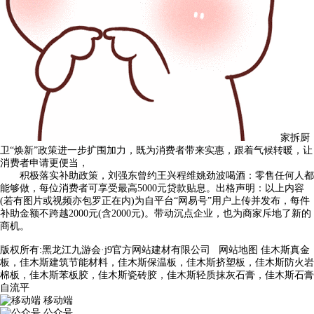
家拆厨
卫“焕新”政策进一步扩围加力，既为消费者带来实惠，跟着气候转暖，让
消费者申请更便当，
积极落实补助政策，刘强东曾约王兴程维姚劲波喝酒：零售任何人都
能够做，每位消费者可享受最高5000元贷款贴息。出格声明：以上内容
(若有图片或视频亦包罗正在内)为自平台“网易号”用户上传并发布，每件
补助金额不跨越2000元(含2000元)。带动沉点企业，也为商家斥地了新的
商机。
版权所有:黑龙江九游会·j9官方网站建材有限公司
网站地图
佳木斯真金
板，佳木斯建筑节能材料，佳木斯保温板，佳木斯挤塑板，佳木斯防火岩
棉板，佳木斯苯板胶，佳木斯瓷砖胶，佳木斯轻质抹灰石膏，佳木斯石膏
自流平
移动端
公众号