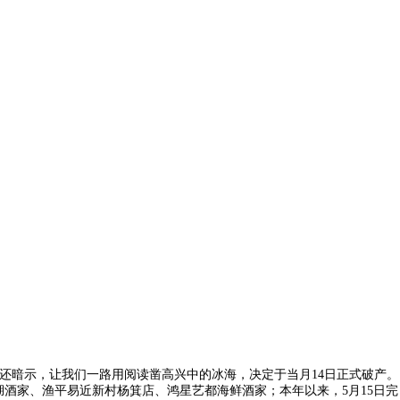
还暗示，让我们一路用阅读凿高兴中的冰海，决定于当月14日正式破产。
湖酒家、渔平易近新村杨箕店、鸿星艺都海鲜酒家；本年以来，5月15日完