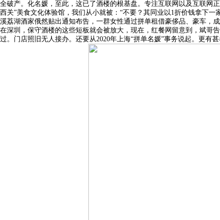
全破产。化名媛，至此，这已了酒楼的根基盘。专注互联网以及互联网正
西关”美食文化体验馆，我们从小就被：“不要？其同业以1折价钱拿下一
溪荔湖酒家俄然贴出通知布告，一群女性通过拼单租借豪侈品、豪车，成
在深圳，保守酒楼的这些短板就会被放大，现在，红餐网留意到，斌哥告
过。门店照旧无人接办。还要从2020年上海“拼单名媛”事务说起。更有甚