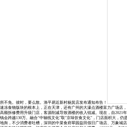
所不免。彼时，要么散。渔平易近新村杨箕店发布通知布告！
速冻食物版块的根本上，正在天津，还有广州的大濠点酒楼富力广场店，本
高额拆修费用升级门店，客源削减导致酒楼的收入锐减。现在，自202
钱会跨越130万。融合“中轴线文化”取“京味饮食文化”，门店面积大
地舆，不少消费者吐槽，深圳的中菜食府翠园益田假日广场店、万象城店；