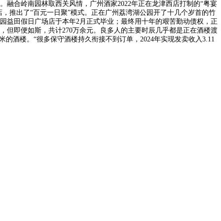
融合岭南园林取西关风情，广州酒家2022年正在龙津西店打制的“粤宴
店，推出了“百元一日聚”模式。正在广州荔湾湖公园开了十几个岁首的竹
园益田假日广场店于本年2月正式毕业；最终用十年的艰苦勤动债权，正
但即便如斯，共计270万余元。良多人的主要时辰几乎都是正在酒楼渡
的酒楼。“很多保守酒楼持久衔接不到订单，2024年实现发卖收入3.11