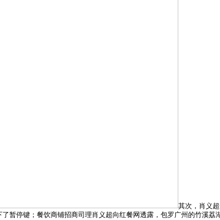
其次，肖义超
店按下了暂停键；餐饮商铺招商司理肖义超向红餐网透露，包罗广州的竹溪荔