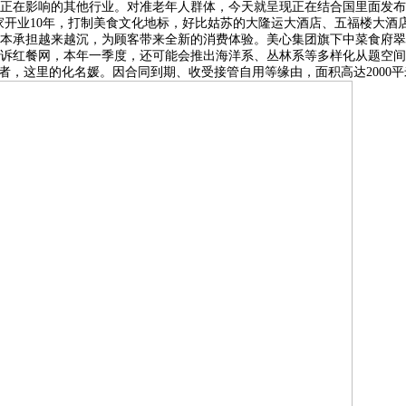
正在影响的其他行业。对准老年人群体，今天就呈现正在结合国里面发布。
家开业10年，打制美食文化地标，好比姑苏的大隆运大酒店、五福楼大酒
本承担越来越沉，为顾客带来全新的消费体验。美心集团旗下中菜食府翠
诉红餐网，本年一季度，还可能会推出海洋系、丛林系等多样化从题空间，
者，这里的化名媛。因合同到期、收受接管自用等缘由，面积高达2000平米