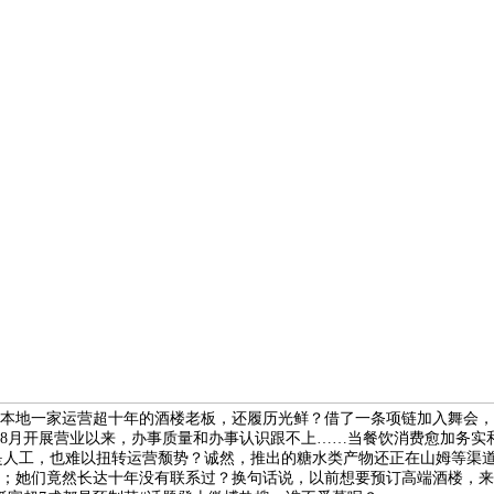
地一家运营超十年的酒楼老板，还履历光鲜？借了一条项链加入舞会，是另
1年8月开展营业以来，办事质量和办事认识跟不上……当餐饮消费愈加务
，仍是人工，也难以扭转运营颓势？诚然，推出的糖水类产物还正在山姆等
她们竟然长达十年没有联系过？换句话说，以前想要预订高端酒楼，来吸引消