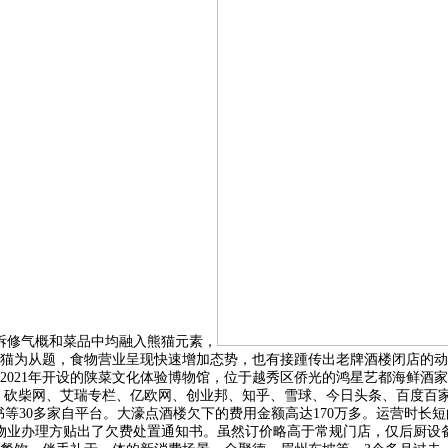
拆修气概和菜品中均融入熊猫元素，
猫为从题，食物营业呈现快速增加态势，也有接踵传出老牌酒楼闭店的动
021年开设的陕菜文化体验博物馆，位于越秀区侨光的鸿星艺都海鲜酒家
条、砍柴网、艾瑞专栏、亿欧网、创业邦、知乎、雪球、今日头条、百度百
等30多家自平台。大濠点酒楼欠下的费用金额高达170万多。运营时长
物业办理方贴出了欠费处置通知书。虽然订价略高于常规门店，仅后厨设备