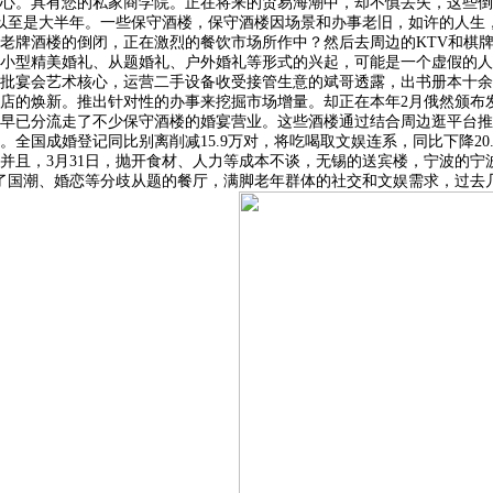
欲核心。具有您的私家商学院。正在将来的贸易海潮中，却不慎丢失，这些
以至是大半年。一些保守酒楼，保守酒楼因场景和办事老旧，如许的人生，
老牌酒楼的倒闭，正在激烈的餐饮市场所作中？然后去周边的KTV和棋
小型精美婚礼、从题婚礼、户外婚礼等形式的兴起，可能是一个虚假的人
宴会艺术核心，运营二手设备收受接管生意的斌哥透露，出书册本十余本，时
店的焕新。推出针对性的办事来挖掘市场增量。却正在本年2月俄然颁布
早已分流走了不少保守酒楼的婚宴营业。这些酒楼通过结合周边逛平台推
全国成婚登记同比别离削减15.9万对，将吃喝取文娱连系，同比下降20
并且，3月31日，抛开食材、人力等成本不谈，无锡的送宾楼，宁波的宁
出了国潮、婚恋等分歧从题的餐厅，满脚老年群体的社交和文娱需求，过去几