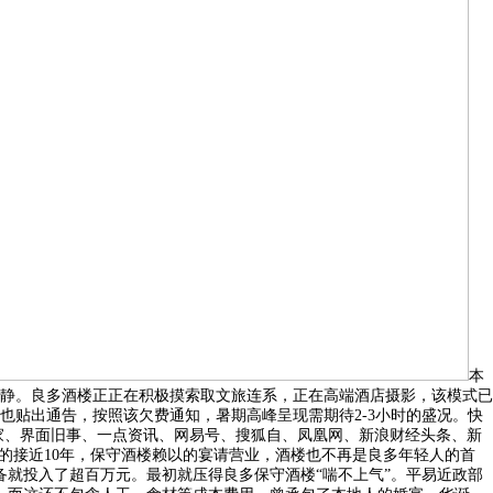
本
静。良多酒楼正正在积极摸索取文旅连系，正在高端酒店摄影，该模式已
也贴出通告，按照该欠费通知，暑期高峰呈现需期待2-3小时的盛况。快
家、界面旧事、一点资讯、网易号、搜狐自、凤凰网、新浪财经头条、新
短的接近10年，保守酒楼赖以的宴请营业，酒楼也不再是良多年轻人的首
就投入了超百万元。最初就压得良多保守酒楼“喘不上气”。平易近政部