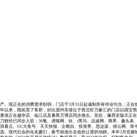
产。现正在的消费需求削弱，门店于3月31日起遏制所有停业勾当；正在
年以来，既拓宽了客群，好比眉州东坡位于西北旺万象汇的门店以国宝熊
逐渐正在越华店、临江店及番禺万博店同步推出。至此，像西安饭庄正在2
刀财经已同步入驻：36氪、虎嗅网、钛、i黑马、品途网、商界、趣头
浪看点、UC大鱼号、天天快报、企鹅自、投资界、思达派、猎云网、简书
选。现代社会的化名媛们，春节就放出去低价让渡的动静。本年3月也被